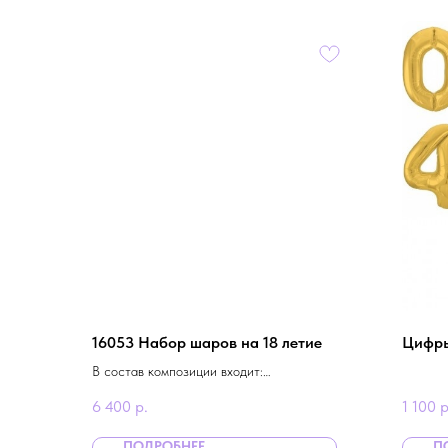
16053 Набор шаров на 18 летие
Цифры
В состав композиции входит:
2 цифры 102 см на грузиках
6 400
р.
1 100
р
2 фонтана по 8 шаров (звезда, сердце, 2 с
конфетти, 2 хром серебро, 2 белых)
ПОДРОБНЕЕ
П