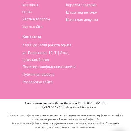
Контакты
Коробки с шарами
О нас
Шары под потолок
Частые вопросы
Шары для девушки
Карта сайта
Контакты
с 9:00 до 19:00 работа офиса
ул. Багратиона 19, ТЦ Люкс,
цокольный этаж
Политика конфиденциальности
Публичная оферта
Разработка сайта
Самозанятая Кравчук Дарья Ивановна, ИНН 503512354516,
т.: +7 (902) 667-23-01, sharypodolsk@yandex.ru
Все фото и графические макеты являются собственностью шары-на-дом.рф, копировать без
согласия запрещено. Не является публичной офертой.
Мы используем файлы cookie для улучшения вашего опыта на нашем сайте. Продолжая
просмотр, вы соглашаетесь с их использованием.