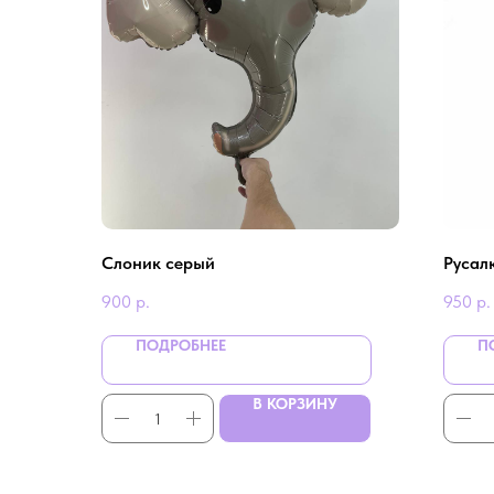
Слоник серый
Русал
900
р.
950
р.
ПОДРОБНЕЕ
П
В КОРЗИНУ