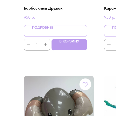
Барбоскины Дружок
Карам
950
р.
950
р.
ПОДРОБНЕЕ
П
В КОРЗИНУ