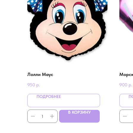
Лолли Маус
Морск
950
р.
900
р.
ПОДРОБНЕЕ
П
В КОРЗИНУ