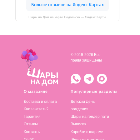
Шары на Дом на карте Подольска — Яндекс Карты
© 2019-2026 Все
права защищены
О магазине
Популярные разделы
Доставка и оплата
Детский День
Как заказать?
рождения
Гарантия
Шары на гендер пати
Отзывы
Выписка
Контакты
Коробки с шарами
О нас