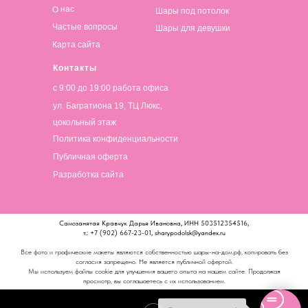
О нас
Шары под потолок
Частые вопросы
Шары для девушки
Карта сайта
Контакты
с 9:00 до 19:00 работа офиса
ул. Багратиона 19, ТЦ Люкс,
цокольный этаж
Политика конфиденциальности
Публичная оферта
Разработка сайта
Самозанятая Кравчук Дарья Ивановна, ИНН 503512354516,
т.: +7 (902) 667-23-01, sharypodolsk@yandex.ru
Все фото и графические макеты являются собственностью шары-на-дом.рф, копировать без
согласия запрещено. Не является публичной офертой.
Мы используем файлы cookie для улучшения вашего опыта на нашем сайте. Продолжая
просмотр, вы соглашаетесь с их использованием.