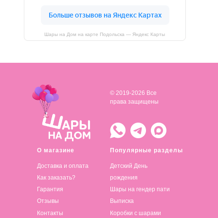
Шары на Дом на карте Подольска — Яндекс Карты
© 2019-2026 Все
права защищены
О магазине
Популярные разделы
Доставка и оплата
Детский День
Как заказать?
рождения
Гарантия
Шары на гендер пати
Отзывы
Выписка
Контакты
Коробки с шарами