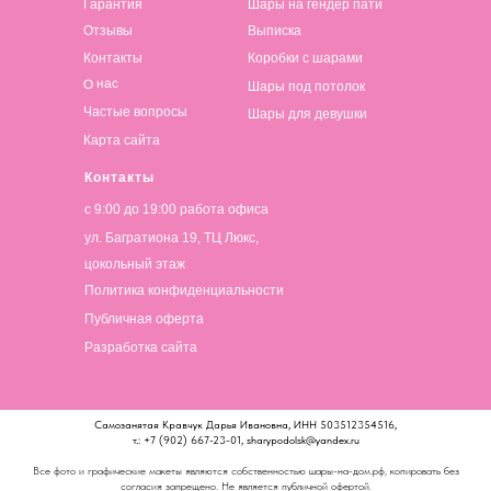
Гарантия
Шары на гендер пати
Отзывы
Выписка
Контакты
Коробки с шарами
О нас
Шары под потолок
Частые вопросы
Шары для девушки
Карта сайта
Контакты
с 9:00 до 19:00 работа офиса
ул. Багратиона 19, ТЦ Люкс,
цокольный этаж
Политика конфиденциальности
Публичная оферта
Разработка сайта
Самозанятая Кравчук Дарья Ивановна, ИНН 503512354516,
т.: +7 (902) 667-23-01, sharypodolsk@yandex.ru
Все фото и графические макеты являются собственностью шары-на-дом.рф, копировать без
согласия запрещено. Не является публичной офертой.