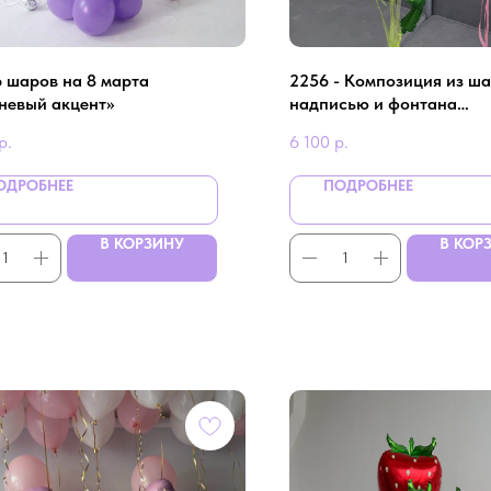
 шаров на 8 марта
2256 - Композиция из ша
невый акцент»
надписью и фонтана
фольгированных розочек
р.
6 100
р.
ОДРОБНЕЕ
ПОДРОБНЕЕ
В КОРЗИНУ
В КОР