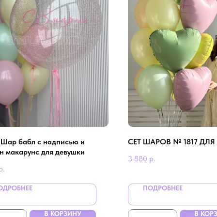
- Шар бабл с надписью и
СЕТ ШАРОВ № 1817 ДЛЯ
н макарунс для девушки
3 880
р.
р.
ОДРОБНЕЕ
ПОДРОБНЕЕ
В КОРЗИНУ
В КОР