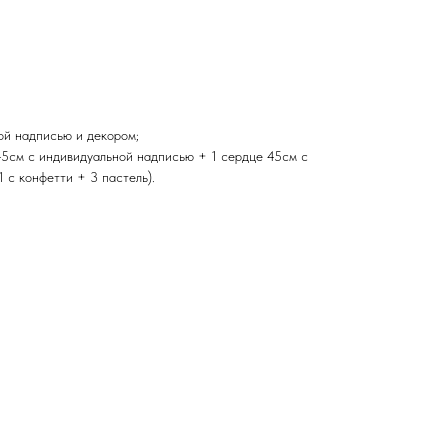
ой надписью и декором;
 45см с индивидуальной надписью + 1 сердце 45см с
1 с конфетти + 3 пастель).