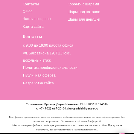
Контакты
Коробки с шарами
О нас
Шары под потолок
Частые вопросы
Шары для девушки
Карта сайта
Контакты
с 9:00 до 19:00 работа офиса
ул. Багратиона 19, ТЦ Люкс,
цокольный этаж
Политика конфиденциальности
Публичная оферта
Разработка сайта
Самозанятая Кравчук Дарья Ивановна, ИНН 503512354516,
т.: +7 (902) 667-23-01, sharypodolsk@yandex.ru
Все фото и графические макеты являются собственностью шары-на-дом.рф, копировать без
согласия запрещено. Не является публичной офертой.
Мы используем файлы cookie для улучшения вашего опыта на нашем сайте. Продолжая
просмотр, вы соглашаетесь с их использованием.