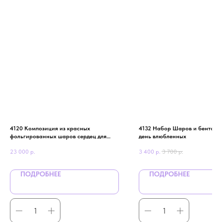
4120 Композиция из красных
4132 Набор Шаров и бенто то
фольгированных шаров сердец для
день влюбленных
девушки 14 февраля
23 000
р.
3 400
р.
3 700
р.
ПОДРОБНЕЕ
ПОДРОБНЕЕ