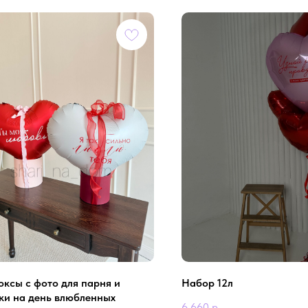
оксы с фото для парня и
Набор 12л
ки на день влюбленных
6 660
р.