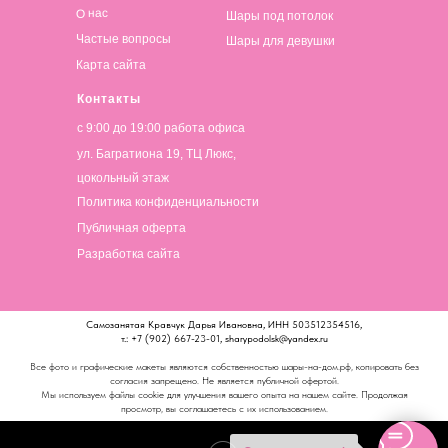
О нас
Шары под потолок
Частые вопросы
Шары для девушки
Карта сайта
Контакты
с 9:00 до 19:00 работа офиса
ул. Багратиона 19, ТЦ Люкс,
цокольный этаж
Политика конфиденциальности
Публичная оферта
Разработка сайта
Самозанятая Кравчук Дарья Ивановна, ИНН 503512354516,
т.: +7 (902) 667-23-01, sharypodolsk@yandex.ru
Все фото и графические макеты являются собственностью шары-на-дом.рф, копировать без
согласия запрещено. Не является публичной офертой.
Мы используем файлы cookie для улучшения вашего опыта на нашем сайте. Продолжая
просмотр, вы соглашаетесь с их использованием.