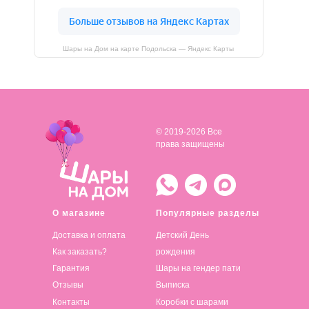
Шары на Дом на карте Подольска — Яндекс Карты
© 2019-2026 Все
права защищены
О магазине
Популярные разделы
Доставка и оплата
Детский День
Как заказать?
рождения
Гарантия
Шары на гендер пати
Отзывы
Выписка
Контакты
Коробки с шарами