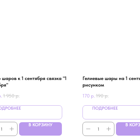
шаров к 1 сентября связка "1
Гелиевые шары на 1 сент
бря"
рисунком
р.
1 950
р.
170
р.
190
р.
ОДРОБНЕЕ
ПОДРОБНЕЕ
В КОРЗИНУ
В КОР