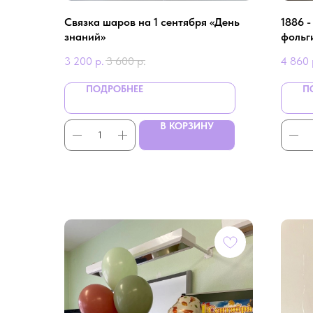
Связка шаров на 1 сентября «День
1886 
знаний»
фольг
звездо
3 200
р.
3 600
р.
4 860
ПОДРОБНЕЕ
П
В КОРЗИНУ