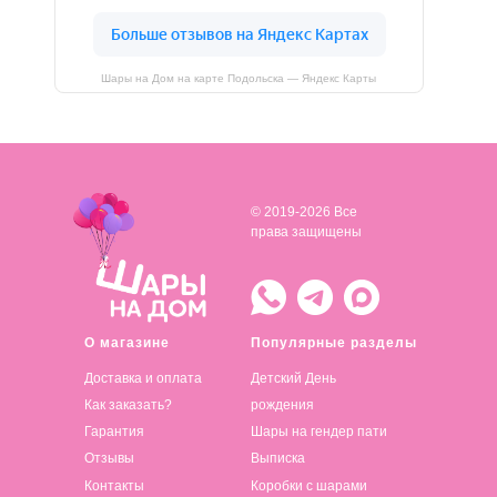
Шары на Дом на карте Подольска — Яндекс Карты
© 2019-2026 Все
права защищены
О магазине
Популярные разделы
Доставка и оплата
Детский День
Как заказать?
рождения
Гарантия
Шары на гендер пати
Отзывы
Выписка
Контакты
Коробки с шарами