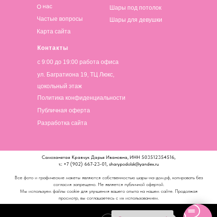
О нас
Шары под потолок
Частые вопросы
Шары для девушки
Карта сайта
Контакты
с 9:00 до 19:00 работа офиса
ул. Багратиона 19, ТЦ Люкс,
цокольный этаж
Политика конфиденциальности
Публичная оферта
Разработка сайта
Самозанятая Кравчук Дарья Ивановна, ИНН 503512354516,
т.: +7 (902) 667-23-01, sharypodolsk@yandex.ru
Все фото и графические макеты являются собственностью шары-на-дом.рф, копировать без
согласия запрещено. Не является публичной офертой.
Мы используем файлы cookie для улучшения вашего опыта на нашем сайте. Продолжая
просмотр, вы соглашаетесь с их использованием.