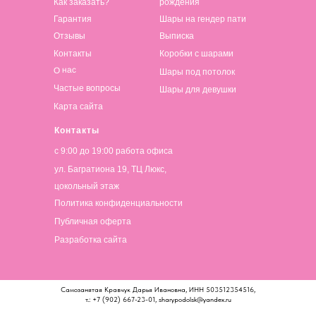
Как заказать?
рождения
Гарантия
Шары на гендер пати
Отзывы
Выписка
Контакты
Коробки с шарами
О нас
Шары под потолок
Частые вопросы
Шары для девушки
Карта сайта
Контакты
с 9:00 до 19:00 работа офиса
ул. Багратиона 19, ТЦ Люкс,
цокольный этаж
Политика конфиденциальности
Публичная оферта
Разработка сайта
Самозанятая Кравчук Дарья Ивановна, ИНН 503512354516,
т.: +7 (902) 667-23-01, sharypodolsk@yandex.ru