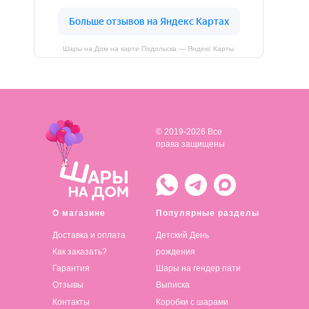
Шары на Дом на карте Подольска — Яндекс Карты
© 2019-2026 Все
права защищены
О магазине
Популярные разделы
Доставка и оплата
Детский День
Как заказать?
рождения
Гарантия
Шары на гендер пати
Отзывы
Выписка
Контакты
Коробки с шарами