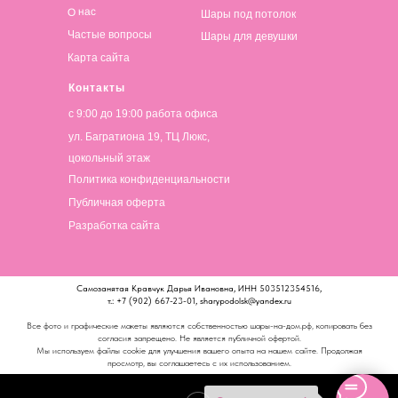
О нас
Шары под потолок
Частые вопросы
Шары для девушки
Карта сайта
Контакты
с 9:00 до 19:00 работа офиса
ул. Багратиона 19, ТЦ Люкс,
цокольный этаж
Политика конфиденциальности
Публичная оферта
Разработка сайта
Самозанятая Кравчук Дарья Ивановна, ИНН 503512354516,
т.: +7 (902) 667-23-01, sharypodolsk@yandex.ru
Все фото и графические макеты являются собственностью шары-на-дом.рф, копировать без
согласия запрещено. Не является публичной офертой.
Мы используем файлы cookie для улучшения вашего опыта на нашем сайте. Продолжая
просмотр, вы соглашаетесь с их использованием.