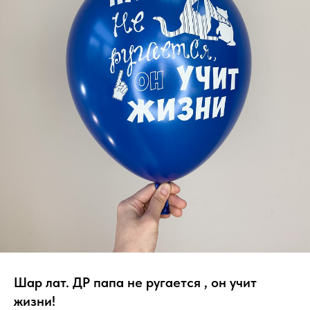
Шар лат. ДР папа не ругается , он учит
жизни!