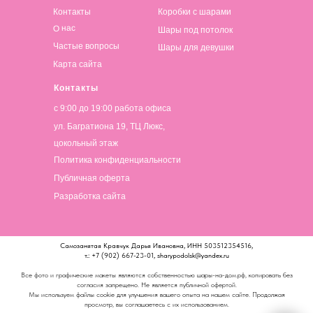
Контакты
Коробки с шарами
О нас
Шары под потолок
Частые вопросы
Шары для девушки
Карта сайта
Контакты
с 9:00 до 19:00 работа офиса
ул. Багратиона 19, ТЦ Люкс,
цокольный этаж
Политика конфиденциальности
Публичная оферта
Разработка сайта
Самозанятая Кравчук Дарья Ивановна, ИНН 503512354516,
т.: +7 (902) 667-23-01, sharypodolsk@yandex.ru
Все фото и графические макеты являются собственностью шары-на-дом.рф, копировать без
согласия запрещено. Не является публичной офертой.
Мы используем файлы cookie для улучшения вашего опыта на нашем сайте. Продолжая
просмотр, вы соглашаетесь с их использованием.