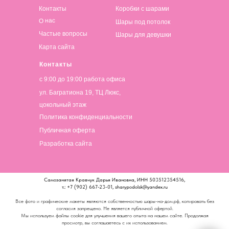
Контакты
Коробки с шарами
О нас
Шары под потолок
Частые вопросы
Шары для девушки
Карта сайта
Контакты
с 9:00 до 19:00 работа офиса
ул. Багратиона 19, ТЦ Люкс,
цокольный этаж
Политика конфиденциальности
Публичная оферта
Разработка сайта
Самозанятая Кравчук Дарья Ивановна, ИНН 503512354516,
т.: +7 (902) 667-23-01, sharypodolsk@yandex.ru
Все фото и графические макеты являются собственностью шары-на-дом.рф, копировать без
согласия запрещено. Не является публичной офертой.
Мы используем файлы cookie для улучшения вашего опыта на нашем сайте. Продолжая
просмотр, вы соглашаетесь с их использованием.